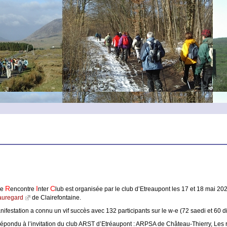
R
I
C
le
encontre
nter
lub est organisée par le club d’Etreaupont les 17 et 18 mai 2
uregard
de Clairefontaine.
nifestation a connu un vif succès avec 132 participants sur le w-e (72 saedi et 60 
répondu à l’invitation du club ARST d’Etréaupont : ARPSA de Château-Thierry, Les