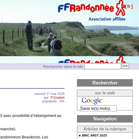
[
fr
]
Rechercher dans le site
Rechercher
sur le web
samedi 17 mai 2025
par
P.Goubet
popularité : 0%
025 avec possibilité d’hébergement au
Navigation
dimanche).
Articles de la rubrique
BRIC ARST 2025
 randonneurs Beautorois, Les