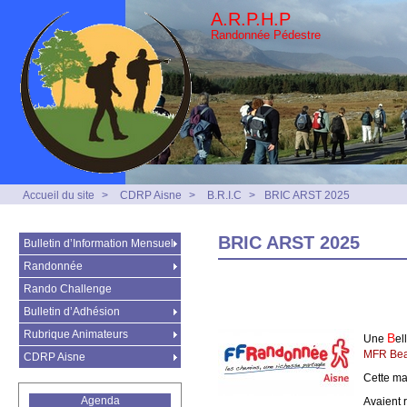
A.R.P.H.P
Randonnée Pédestre
Accueil du site
>
CDRP Aisne
>
B.R.I.C
>
BRIC ARST 2025
BRIC ARST 2025
Bulletin d’Information Mensuel
Randonnée
Rando Challenge
Bulletin d’Adhésion
Rubrique Animateurs
B
Une
el
MFR Bea
CDRP Aisne
Cette ma
Agenda
Avaient 