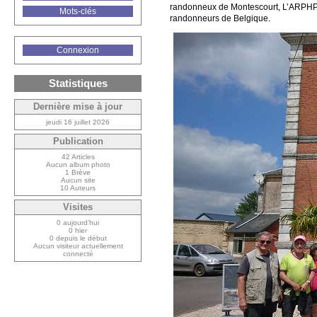
randonneux de Montescourt, L’ARPHP 
Mots-clés
randonneurs de Belgique.
Connexion
Statistiques
Dernière mise à jour
jeudi 16 juillet 2026
Publication
42 Articles
Aucun album photo
1 Brève
Aucun site
10 Auteurs
Visites
0 aujourd’hui
0 hier
0 depuis le début
Aucun visiteur actuellement
connecté