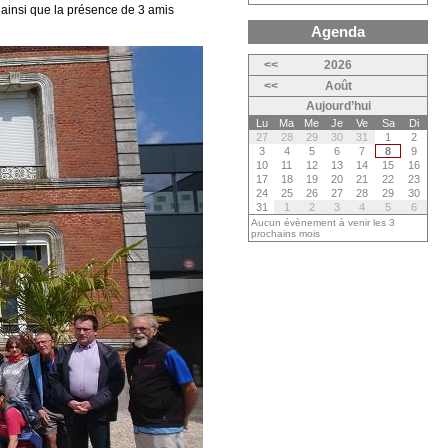
insi que la présence de 3 amis
Agenda
<<
2026
<<
Août
Aujourd’hui
Lu
Ma
Me
Je
Ve
Sa
Di
27
28
29
30
31
1
2
3
4
5
6
7
8
9
10
11
12
13
14
15
16
17
18
19
20
21
22
23
24
25
26
27
28
29
30
31
1
2
3
4
5
6
Aucun évènement à venir les 3
prochains mois