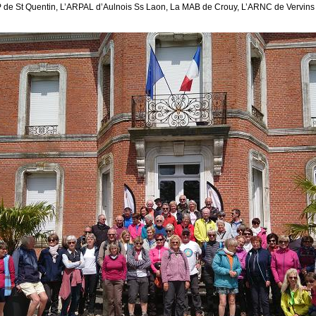
de St Quentin, L’ARPAL d’Aulnois Ss Laon, La MAB de Crouy, L’ARNC de Vervins a