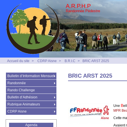
A.R.P.H.P
Randonnée Pédestre
Accueil du site
>
CDRP Aisne
>
B.R.I.C
>
BRIC ARST 2025
BRIC ARST 2025
Bulletin d’Information Mensuel
Randonnée
Rando Challenge
Bulletin d’Adhésion
Rubrique Animateurs
B
Une
el
MFR Bea
CDRP Aisne
Cette ma
Agenda
Avaient 