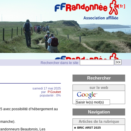
[
fr
]
Rechercher dans le site
Rechercher
sur le web
samedi 17 mai 2025
par
P.Goubet
popularité : 0%
025 avec possibilité d’hébergement au
Navigation
dimanche).
Articles de la rubrique
BRIC ARST 2025
 randonneurs Beautorois, Les