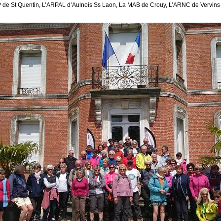
de St Quentin, L’ARPAL d’Aulnois Ss Laon, La MAB de Crouy, L’ARNC de Vervins a