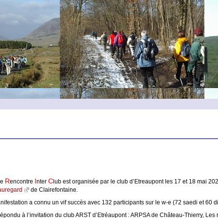
R
I
C
le
encontre
nter
lub est organisée par le club d’Etreaupont les 17 et 18 mai 2
uregard
de Clairefontaine.
nifestation a connu un vif succès avec 132 participants sur le w-e (72 saedi et 60 
répondu à l’invitation du club ARST d’Etréaupont : ARPSA de Château-Thierry, Les