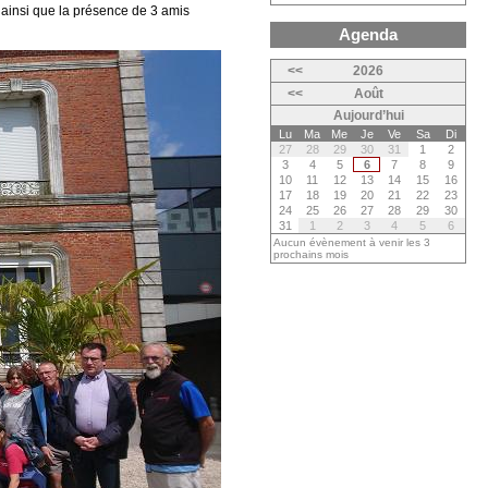
insi que la présence de 3 amis
Agenda
<<
2026
<<
Août
Aujourd’hui
Lu
Ma
Me
Je
Ve
Sa
Di
27
28
29
30
31
1
2
3
4
5
6
7
8
9
10
11
12
13
14
15
16
17
18
19
20
21
22
23
24
25
26
27
28
29
30
31
1
2
3
4
5
6
Aucun évènement à venir les 3
prochains mois