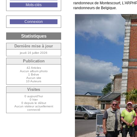
randonneux de Montescourt, L’ARPHP 
Mots-clés
randonneurs de Belgique.
Connexion
Statistiques
Dernière mise à jour
jeudi 16 juillet 2026
Publication
42 Articles
Aucun album photo
1 Brève
Aucun site
10 Auteurs
Visites
0 aujourd’hui
0 hier
0 depuis le début
Aucun visiteur actuellement
connecté