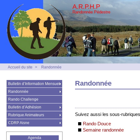
A.R.P.H.P
Randonnée Pédestre
Accueil du site
>
Randonnée
Randonnée
Bulletin d’Information Mensuel
Randonnée
Rando Challenge
Bulletin d’Adhésion
Suivez aussi les sous-rubrique
Rubrique Animateurs
CDRP Aisne
Rando Douce
Semaine randonnée
Agenda