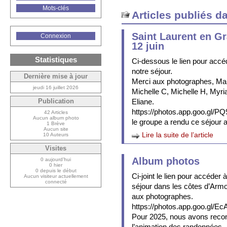
Mots-clés
Articles publiés d
Saint Laurent en G
Connexion
12 juin
Statistiques
Ci-dessous le lien pour accé
notre séjour.
Dernière mise à jour
Merci aux photographes, Mar
jeudi 16 juillet 2026
Michelle C, Michelle H, Myria
Eliane.
Publication
https://photos.app.goo.gl
42 Articles
Aucun album photo
le groupe a rendu ce séjour ag
1 Brève
Aucun site
Lire la suite de l’article
10 Auteurs
Visites
Album photos
0 aujourd’hui
0 hier
0 depuis le début
Ci-joint le lien pour accéder 
Aucun visiteur actuellement
connecté
séjour dans les côtes d’Arm
aux photographes.
https://photos.app.goo.gl
Pour 2025, nous avons recons
l’animation des randonnées.