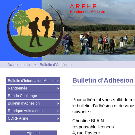
A.R.P.H.P
Randonnée Pédestre
Accueil du site
>
Bulletin d’Adhésion
Bulletin d’Adhésion
Bulletin d’Information Mensuel
Randonnée
Rando Challenge
Pour adhérer il vous suffit de re
Bulletin d’Adhésion
le bulletin d’adhésion ci-dessou
Rubrique Animateurs
suivante :
CDRP Aisne
Christine BLAIN
responsable licences
4, rue Pasteur
Agenda