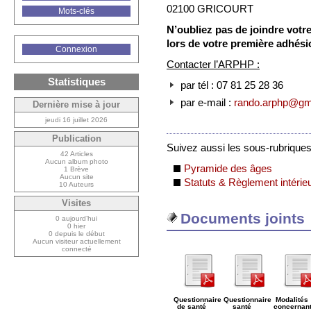
02100 GRICOURT
Mots-clés
N’oubliez pas de joindre votr
lors de votre première adhési
Connexion
Contacter l’ARPHP :
Statistiques
par tél : 07 81 25 28 36
par e-mail :
rando.arphp@gm
Dernière mise à jour
jeudi 16 juillet 2026
Publication
Suivez aussi les sous-rubrique
42 Articles
Aucun album photo
Pyramide des âges
1 Brève
Aucun site
Statuts & Règlement intérie
10 Auteurs
Visites
Documents joints
0 aujourd’hui
0 hier
0 depuis le début
Aucun visiteur actuellement
connecté
Questionnaire
Questionnaire
Modalités
de santé
santé
concernan