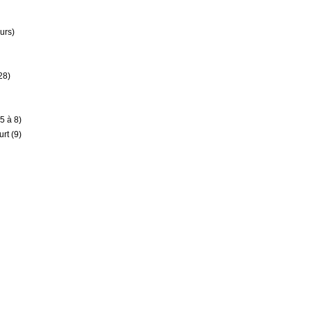
urs)
28)
5 à 8)
rt (9)