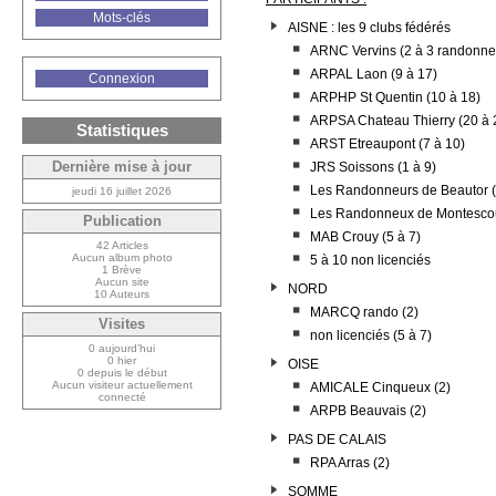
Mots-clés
AISNE : les 9 clubs fédérés
ARNC Vervins (2 à 3 randonne
ARPAL Laon (9 à 17)
Connexion
ARPHP St Quentin (10 à 18)
ARPSA Chateau Thierry (20 à 
Statistiques
ARST Etreaupont (7 à 10)
Dernière mise à jour
JRS Soissons (1 à 9)
Les Randonneurs de Beautor (
jeudi 16 juillet 2026
Les Randonneux de Montescou
Publication
MAB Crouy (5 à 7)
42 Articles
Aucun album photo
5 à 10 non licenciés
1 Brève
Aucun site
NORD
10 Auteurs
MARCQ rando (2)
Visites
non licenciés (5 à 7)
0 aujourd’hui
0 hier
OISE
0 depuis le début
Aucun visiteur actuellement
AMICALE Cinqueux (2)
connecté
ARPB Beauvais (2)
PAS DE CALAIS
RPA Arras (2)
SOMME