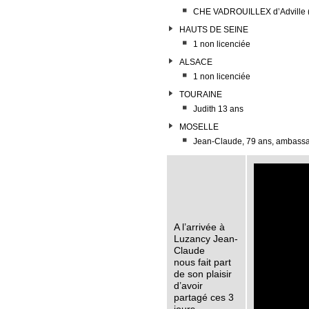
CHE VADROUILLEX d’Adville 
HAUTS DE SEINE
1 non licenciée
ALSACE
1 non licenciée
TOURAINE
Judith 13 ans
MOSELLE
Jean-Claude, 79 ans, ambassa
A l’arrivée à
Luzancy Jean-
Claude
nous fait part
de son plaisir
d’avoir
partagé ces 3