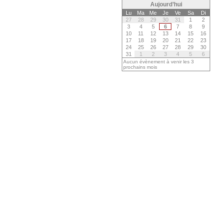
Aujourd’hui
Lu
Ma
Me
Je
Ve
Sa
Di
27
28
29
30
31
1
2
3
4
5
6
7
8
9
10
11
12
13
14
15
16
17
18
19
20
21
22
23
24
25
26
27
28
29
30
31
1
2
3
4
5
6
Aucun évènement à venir les 3
prochains mois