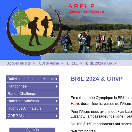
A.R.P.H.P
Randonnée Pédestre
Accueil du site
>
CDRP Aisne
>
B.R.I.L
>
BRIL 2024 & GRvP
BRIL 2024 & GRvP
Bulletin d’Information Mensuel
Randonnée
Rando Challenge
En cette année Olympique la BRIL a 
Bulletin d’Adhésion
Paris
durant leur traversée de l’Aisne.
Rubrique Animateurs
Pour l’Aisne nous avions deux ambass
CDRP Aisne
Luzancy, l’ambassadeur de ligne ( Jean
De 100 à 150 randonneurs ont marché
Agenda
PARTICIPANTS :