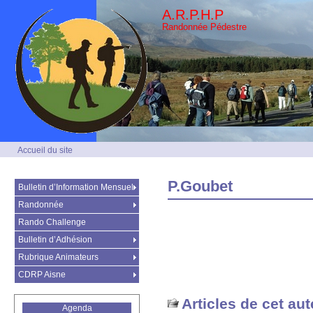
A.R.P.H.P
Randonnée Pédestre
Accueil du site
P.Goubet
Bulletin d’Information Mensuel
Randonnée
Rando Challenge
Bulletin d’Adhésion
Rubrique Animateurs
CDRP Aisne
Articles de cet aut
Agenda