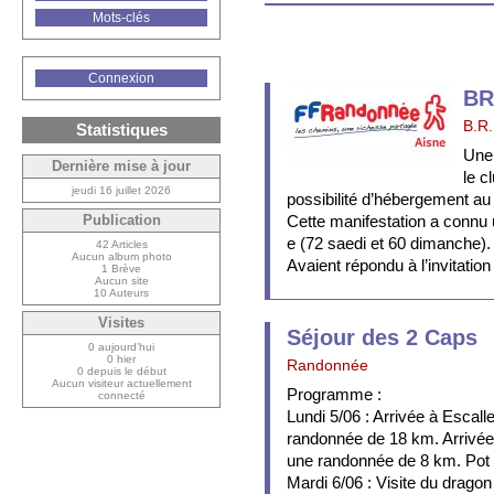
Mots-clés
Connexion
BR
B.R.
Statistiques
Une 
Dernière mise à jour
le c
jeudi 16 juillet 2026
possibilité d’hébergement a
Cette manifestation a connu 
Publication
e (72 saedi et 60 dimanche).
42 Articles
Aucun album photo
Avaient répondu à l’invitation 
1 Brève
Aucun site
10 Auteurs
Visites
Séjour des 2 Caps
0 aujourd’hui
0 hier
Randonnée
0 depuis le début
Aucun visiteur actuellement
Programme :
connecté
Lundi 5/06 : Arrivée à Escall
randonnée de 18 km. Arrivée
une randonnée de 8 km. Pot d
Mardi 6/06 : Visite du drago